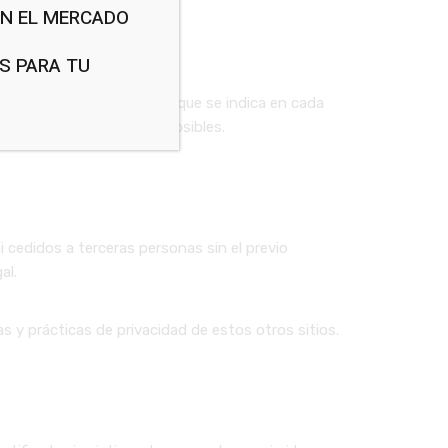
EN EL MERCADO
S PARA TU
os para un uso específico que se indica en cada
s, esos servicios no son posibles.
cedidos a terceras personas sin el previo
al.
 y prácticas de privacidad de estos otros sitios.