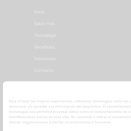
Inicio
Saber más
Tecnología
Beneficios
Soluciones
Contacto
Para ofrecer las mejores experiencias, utilizamos tecnologías como las 
almacenar y/o acceder a la información del dispositivo. El consentimien
tecnologías nos permitirá procesar datos como el comportamiento de n
identificaciones únicas en este sitio. No consentir o retirar el consentim
© 2023 Go_Comfort. Todos los derechos reservad
afectar negativamente a ciertas características y funciones.