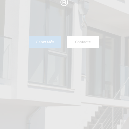
®️
Saber Més
Contacte