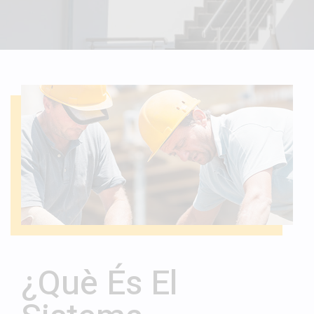
¿Què És El