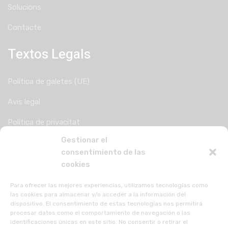
Solucions
Contacte
Textos Legals
Política de galetes (UE)
Avis legal
Política de privacitat
Gestionar el
consentimiento de las
cookies
Para ofrecer las mejores experiencias, utilizamos tecnologías como
las cookies para almacenar y/o acceder a la información del
dispositivo. El consentimiento de estas tecnologías nos permitirá
procesar datos como el comportamiento de navegación o las
identificaciones únicas en este sitio. No consentir o retirar el