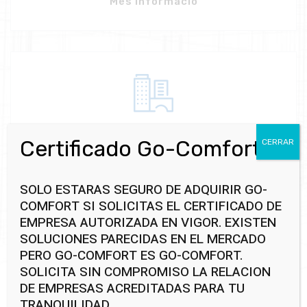
Més Informació
Permeabilitat Variable
Certificado Go-Comfort
CERRAR
Minimitza la transmissió de calor solar, redueix la
pèrdua de calor i estalvia energia.
SOLO ESTARAS SEGURO DE ADQUIRIR GO-
COMFORT SI SOLICITAS EL CERTIFICADO DE
EMPRESA AUTORIZADA EN VIGOR. EXISTEN
Més Informació
SOLUCIONES PARECIDAS EN EL MERCADO
PERO GO-COMFORT ES GO-COMFORT.
SOLICITA SIN COMPROMISO LA RELACION
DE EMPRESAS ACREDITADAS PARA TU
TRANQUILIDAD.