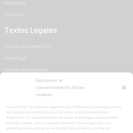
Soluciones
Contacto
Textos Legales
Política de cookies (UE)
Aviso legal
Política de privacidad
Gestionar el
consentimiento de las
cookies
Para ofrecer las mejores experiencias, utilizamos tecnologías como
las cookies para almacenar y/o acceder a la información del
dispositivo. El consentimiento de estas tecnologías nos permitirá
procesar datos como el comportamiento de navegación o las
identificaciones únicas en este sitio. No consentir o retirar el