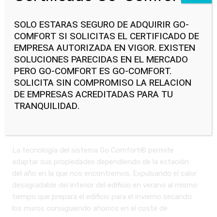
SOLO ESTARAS SEGURO DE ADQUIRIR GO-
COMFORT SI SOLICITAS EL CERTIFICADO DE
EMPRESA AUTORIZADA EN VIGOR. EXISTEN
SOLUCIONES PARECIDAS EN EL MERCADO
PERO GO-COMFORT ES GO-COMFORT.
SOLICITA SIN COMPROMISO LA RELACION
DE EMPRESAS ACREDITADAS PARA TU
TRANQUILIDAD.
Sistema De Ahorro
Energético
La tecnología del sistema Go Comfort® permite
adaptar sus propiedades dependiendo de la estación
del año en la que nos encontremos. Expulsando el calor
desagradable del interior del edificio en verano al mismo
tiempo que prepara el edificio para el invierno secando
los muros consiguiendo ahorros en el coste de